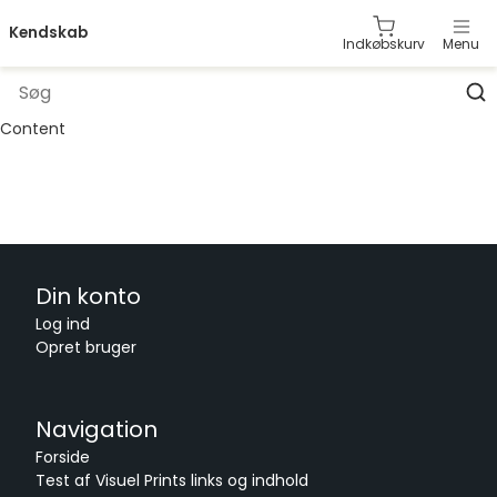
Kendskab
Indkøbskurv
Menu
E-mail *
Category: 1
Category: 2
Category: 3
Category: 4
Content
Category: 5
Category: 6
Category: 7
Category: 8
Adgangskode *
Vis
Category: 9
Category: 10
Category: 11
Category: 12
Glemt din adgangskode?
Log ind
Din konto
Opret en bruger
Log ind
Opret bruger
Navigation
Forside
Test af Visuel Prints links og indhold